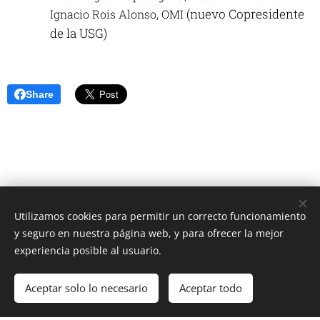
(nuevo Copresidente
Ignacio Rois Alonso, OMI
de la USG)
Share
Utilizamos cookies para permitir un correcto funcionamiento
Unione Superiori Generali - Via dei Penitenzieri 19 -00193 ROMA
y seguro en nuestra página web, y para ofrecer la mejor
Cookies
experiencia posible al usuario.
Idiomas
Aceptar solo lo necesario
Aceptar todo
Italiano
English
Français
Español