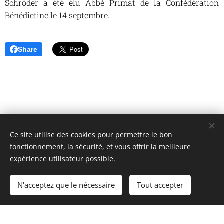
Schröder a été élu Abbé Primat de la Confédération
Bénédictine le 14 septembre.
Share
Ce site utilise des cookies pour permettre le bon
Unione Superiori Generali - Via dei Penitenzieri 19 -00193 ROMA
fonctionnement, la sécurité, et vous offrir la meilleure
Cookies
expérience utilisateur possible.
Langues
N'acceptez que le nécessaire
Tout accepter
Italiano
English
Français
Español
Cookie Policy
/
Privacy Policy