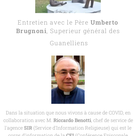
Entretien avec le Père
Umberto
Brugnoni
, Superieur général des
Guanelliens
Dans la situation que nous vivons à cause de COVID, en
collaboration avec M.
Riccardo
Benotti
, chef de service de
l'agence
SIR
(Service d'Information Religieuse) qui est le
corps d'information de la
CEI
(Conférence Episcopale