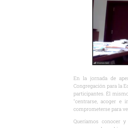
En la jornada de ape
Congregación para la Ed
participantes. Él mismo
"centrarse, acoger e 
comprometerse para ver 
Queríamos conocer y 