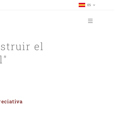
ES
truir el
l"
reciativa