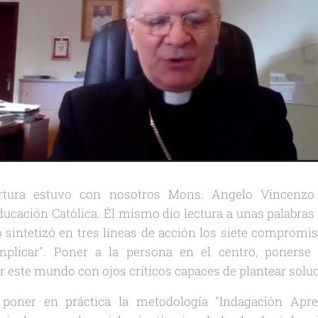
rtura estuvo con nosotros Mons. Angelo Vincenzo Z
ucación Católica. Él mismo dio lectura a unas palabras q
 sintetizó en tres líneas de acción los siete compromis
implicar". Poner a la persona en el centro, ponerse 
este mundo con ojos críticos capaces de plantear solu
poner en práctica la metodología "Indagación Aprec