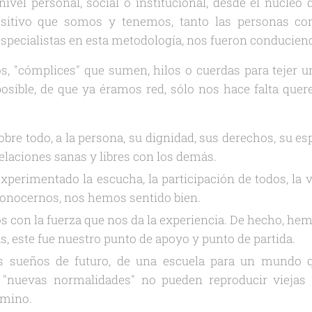
vel personal, social o institucional, desde el núcleo
ositivo que somos y tenemos, tanto las personas co
especialistas en esta metodología, nos fueron conducien
os, "cómplices" que sumen, hilos o cuerdas para tejer 
osible, de que ya éramos red, sólo nos hace falta que
obre todo, a la persona, su dignidad, sus derechos, su esp
relaciones sanas y libres con los demás.
perimentado la escucha, la participación de todos, la v
 conocernos, nos hemos sentido bien.
 con la fuerza que nos da la experiencia. De hecho, he
s, este fue nuestro punto de apoyo y punto de partida.
s sueños de futuro, de una escuela para un mundo 
 "nuevas normalidades" no pueden reproducir viejas i
amino.