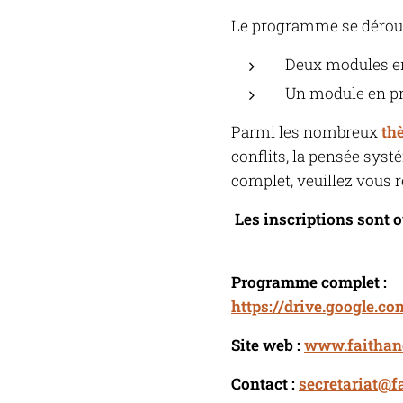
Le programme se déroul
Deux modules en l
Un module en pré
Parmi les nombreux
th
conflits, la pensée sys
complet, veuillez vous r
Les inscriptions sont 
Programme complet :
https://drive.google
Site web :
www.faithan
Contact :
secretariat@f