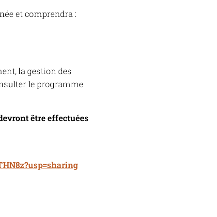
née et comprendra :
ment, la gestion des
consulter le programme
devront être effectuées
THN8z?usp=sharing