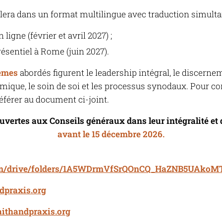
era dans un format multilingue avec traduction simulta
igne (février et avril 2027) ;
sentiel à Rome (juin 2027).
èmes
abordés figurent le leadership intégral, le discerne
témique, le soin de soi et les processus synodaux. Pour 
éférer au document ci-joint.
ouvertes aux Conseils généraux dans leur intégralité et 
avant le 15 décembre 2026.
.com/drive/folders/1A5WDrmVfSrQOnCQ_HaZNB5UAkoM
dpraxis.org
aithandpraxis.org