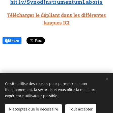
bit.ly/SynodInstrumentumLaboris
Télécharger le dépliant dans les différentes
langues ICI
Share
Ce site utilise des cookies pour permettre le bon
Unione Superiori Generali - Via dei Penitenzieri 19 -00193 ROMA
fonctionnement, la sécurité, et vous offrir la meilleure
Cookies
expérience utilisateur possible.
Langues
N'acceptez que le nécessaire
Tout accepter
Italiano
English
Français
Español