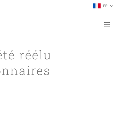
FR
été réélu
onnaires