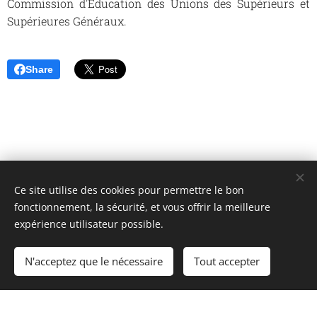
Commission d'Éducation des Unions des Supérieurs et
Supérieures Généraux.
Share
Ce site utilise des cookies pour permettre le bon
Unione Superiori Generali - Via dei Penitenzieri 19 -00193 ROMA
fonctionnement, la sécurité, et vous offrir la meilleure
Cookies
expérience utilisateur possible.
Langues
N'acceptez que le nécessaire
Tout accepter
Italiano
English
Français
Español
Cookie Policy
/
Privacy Policy