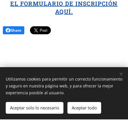
EL FORMULARIO DE INSCRIPCIÓN
AQUÍ.
Share
Utilizamos cookies para permitir un correcto funcionamiento
Unione Superiori Generali - Via dei Penitenzieri 19 -00193 ROMA
y seguro en nuestra página web, y para ofrecer la mejor
Cookies
experiencia posible al usuario.
Idiomas
Aceptar solo lo necesario
Aceptar todo
Italiano
English
Français
Español
Cookie Policy
/
Privacy Policy