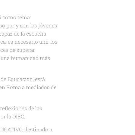
rá como tema:
so por y con las jóvenes
capaz de la escucha
a, es necesario unir los
ces de superar
por una humanidad más
 de Educación, está
r en Roma a mediados de
reflexiones de las
por la OIEC.
EDUCATIVO, destinado
a