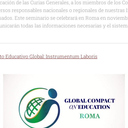
cación de las Curias Generales
,
a los miembros de los C
versos responsables nacionales o regionales de nuestras 
esados.
Este seminario se celebrará en Roma en noviembr
icarán todas las informaciones necesarias y el sistema
to Educativo Global: Instrumentum Laboris