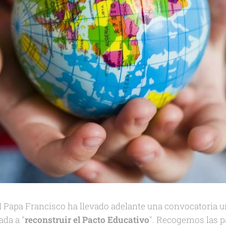
Papa Francisco ha llevado adelante una convocatoria uni
ada a "
reconstruir el Pacto Educativo
". Recogemos las p