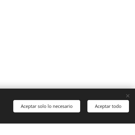
Cookies
Aceptar solo lo necesario
Aceptar todo
Idiomas
Italiano
English
Français
Español