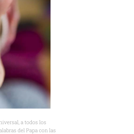
versal, a todos los
alabras del Papa con las