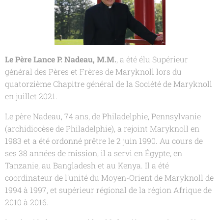
Le Père Lance P. Nadeau, M.M.
, a été élu Supérieur
général des Pères et Frères de Maryknoll lors du
quatorzième Chapitre général de la Société de Maryknoll
en juillet 2021.
Le père Nadeau, 74 ans, de Philadelphie, Pennsylvanie
(archidiocèse de Philadelphie), a rejoint Maryknoll en
1983 et a été ordonné prêtre le 2 juin 1990. Au cours de
ses 38 années de mission, il a servi en Égypte, en
Tanzanie, au Bangladesh et au Kenya. Il a été
coordinateur de l'unité du Moyen-Orient de Maryknoll de
1994 à 1997, et supérieur régional de la région Afrique de
2010 à 2016.