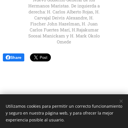
Hermanos Maristas. De izquierda a
derecha: H. Carlos Alberto Rojas, H.
Carvajal Deivis Alexandre, H.
Fischer John Hazelman, H. Juan
Carlos Fuertes Marí, H.Rajakumar
Soosai Manickam y H. Mark Okolo
Omede
Share
Utilizamos cookies para permitir un correcto funcionamiento
Unione Superiori Generali - Via dei Penitenzieri 19 -00193 ROMA
y seguro en nuestra página web, y para ofrecer la mejor
Cookies
experiencia posible al usuario.