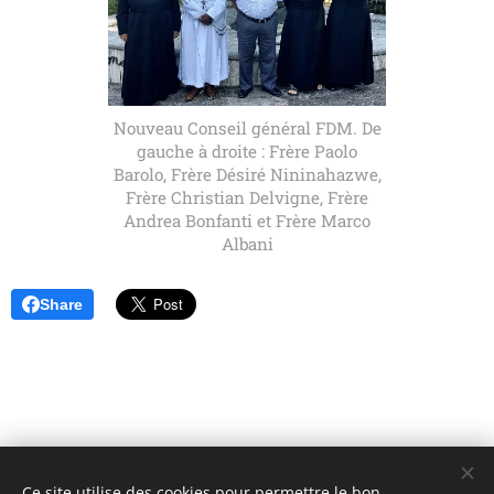
Nouveau Conseil général FDM. De
gauche à droite : Frère Paolo
Barolo, Frère Désiré Nininahazwe,
Frère Christian Delvigne, Frère
Andrea Bonfanti et Frère Marco
Albani
Share
Ce site utilise des cookies pour permettre le bon