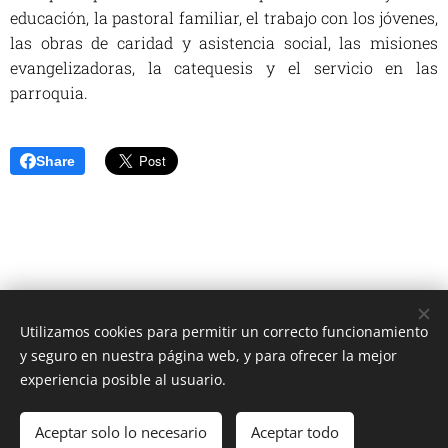
educación, la pastoral familiar, el trabajo con los jóvenes,
las obras de caridad y asistencia social, las misiones
evangelizadoras, la catequesis y el servicio en las
parroquia.
Share
Utilizamos cookies para permitir un correcto funcionamiento
Unione Superiori Generali - Via dei Penitenzieri 19 -00193 ROMA
y seguro en nuestra página web, y para ofrecer la mejor
Cookies
experiencia posible al usuario.
Idiomas
Aceptar solo lo necesario
Aceptar todo
Italiano
English
Français
Español