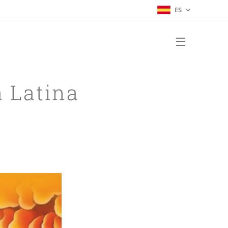
ES
a Latina