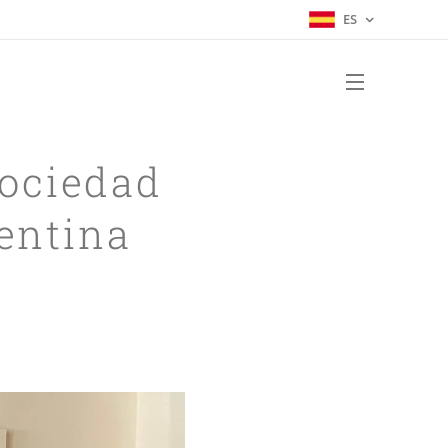
ES
Sociedad
entina