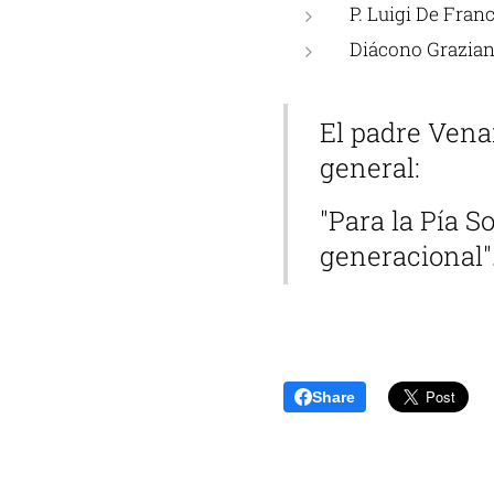
P. Luigi De Fran
Diácono Grazian
El padre Venan
general:
"Para la Pía 
generacional"
Share