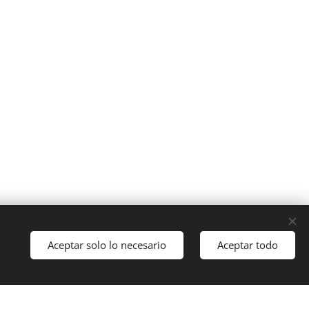
Cookies
Aceptar solo lo necesario
Aceptar todo
Idiomas
Italiano
English
Français
Español