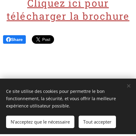
Cliquez ici pour
télécharger la brochure
Share
Ce site utilise des cookies pour permettre le bon
Unione Superiori Generali - Via dei Penitenzieri 19 -00193 ROMA
fonctionnement, la sécurité, et vous offrir la meilleure
Cookies
expérience utilisateur possible.
Langues
N'acceptez que le nécessaire
Tout accepter
Italiano
English
Français
Español