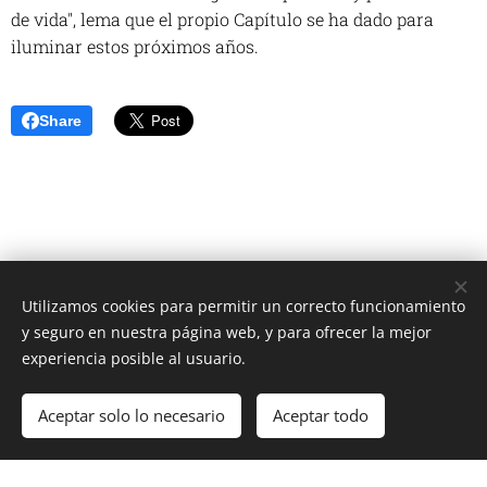
de vida"
, lema que el propio Capítulo se ha dado para
iluminar estos próximos años.
Share
Utilizamos cookies para permitir un correcto funcionamiento
Unione Superiori Generali - Via dei Penitenzieri 19 -00193 ROMA
y seguro en nuestra página web, y para ofrecer la mejor
Cookies
experiencia posible al usuario.
Idiomas
Aceptar solo lo necesario
Aceptar todo
Italiano
English
Français
Español
Cookie Policy
/
Privacy Policy