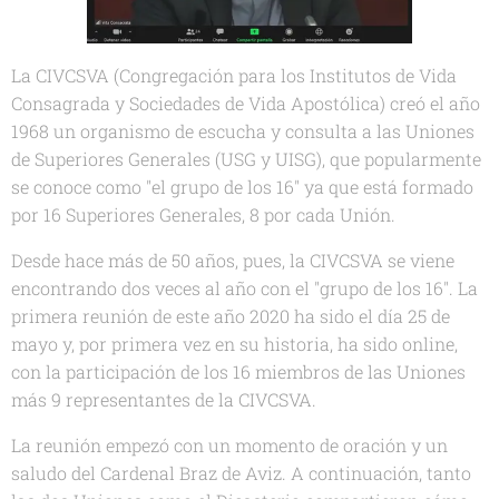
La CIVCSVA (Congregación para los Institutos de Vida
Consagrada y Sociedades de Vida Apostólica) creó el año
1968 un organismo de escucha y consulta a las Uniones
de Superiores Generales (USG y UISG), que popularmente
se conoce como "el grupo de los 16" ya que está formado
por 16 Superiores Generales, 8 por cada Unión.
Desde hace más de 50 años, pues, la CIVCSVA se viene
encontrando dos veces al año con el "grupo de los 16". La
primera reunión de este año 2020 ha sido el día 25 de
mayo y, por primera vez en su historia, ha sido online,
con la participación de los 16 miembros de las Uniones
más 9 representantes de la CIVCSVA.
La reunión empezó con un momento de oración y un
saludo del Cardenal Braz de Aviz. A continuación, tanto