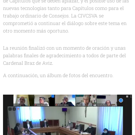
de Capítulos que se deben aplazar, y el posible uso de las
nuevas tecnologías tanto para Capítulos como para el
trabajo ordinario de Consejos. La CIVCSVA se
comprometió a continuar el diálogo sobre este tema en
otro momento más oportuno.
La reunión finalizó con un momento de oración y unas
palabras finales de agradecimiento a todos de parte del
Cardenal Braz de Aviz.
A continuación, un álbum de fotos del encuentro.