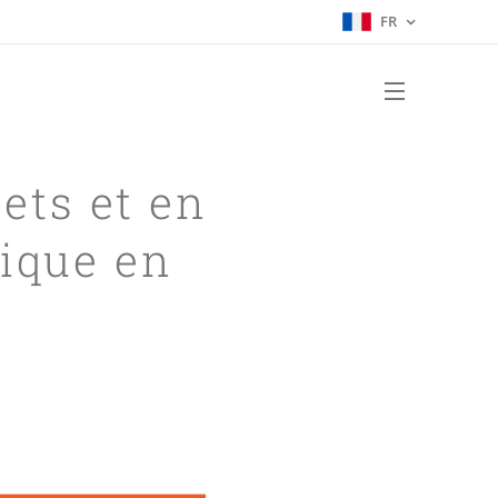
FR
ets et en
rique en