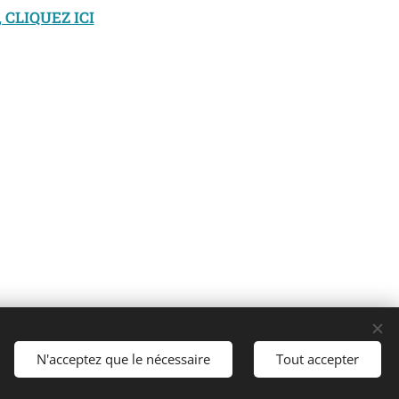
CLIQUEZ ICI
Cookies
N'acceptez que le nécessaire
Tout accepter
Langues
Italiano
English
Français
Español