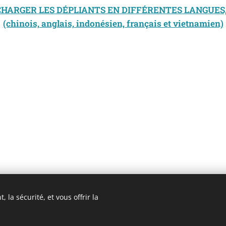
HARGER LES DÉPLIANTS EN DIFFÉRENTES LANGUES, 
(chinois, anglais, indonésien, français et vietnamien)
 la sécurité, et vous offrir la
3 ROMA