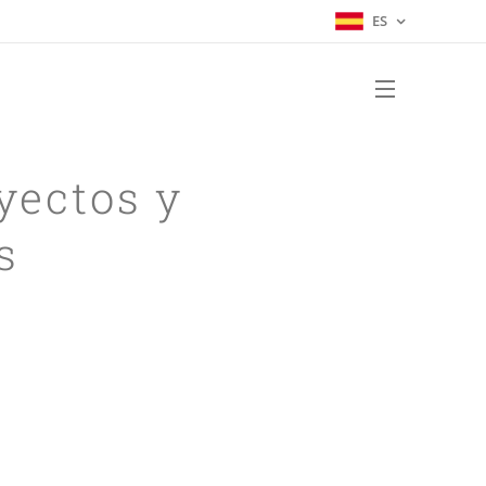
ES
yectos y
s