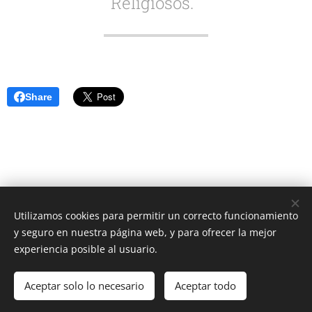
Religiosos.
Share
Utilizamos cookies para permitir un correcto funcionamiento
Unione Superiori Generali - Via dei Penitenzieri 19 -00193 ROMA
y seguro en nuestra página web, y para ofrecer la mejor
Cookies
experiencia posible al usuario.
Idiomas
Aceptar solo lo necesario
Aceptar todo
Italiano
English
Français
Español