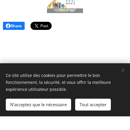
Share
Ce site utilise des cookies pour permettre le bon
Unione Superiori Generali - Via dei Penitenzieri 19 -00193 ROMA
fonctionnement, la sécurité, et vous offrir la meilleure
Cookies
expérience utilisateur possible.
Langues
N'acceptez que le nécessaire
Tout accepter
Italiano
English
Français
Español
Cookie Policy
/
Privacy Policy