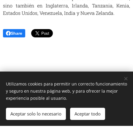
sino también en Inglaterra, Irlanda, Tanzania, Kenia,
Estados Unidos, Venezuela, India y Nueva Zelanda.
Share
Utilizamos cookies para permitir un correcto funcionamiento
Unione Superiori Generali - Via dei Penitenzieri 19 -00193 ROMA
y seguro en nuestra página web, y para ofrecer la mejor
Cookies
experiencia posible al usuario.
Idiomas
Aceptar solo lo necesario
Aceptar todo
Italiano
English
Français
Español