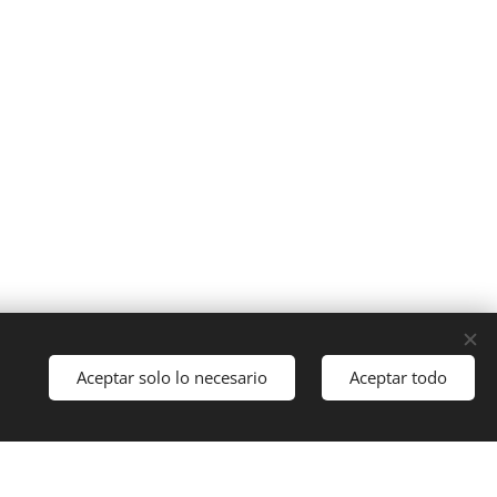
Cookies
Aceptar solo lo necesario
Aceptar todo
Idiomas
Italiano
English
Français
Español