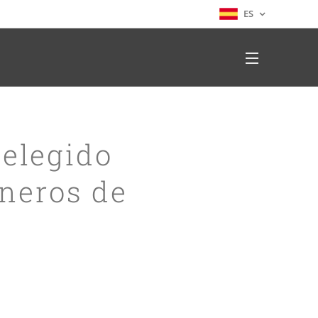
ES
eelegido
oneros de