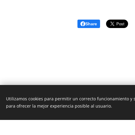
Share
Utilizamos cookies para permitir un correcto funcionamiento y
Unione Superiori Generali - Via dei Penitenzieri 19 -0019
para ofrecer la mejor experiencia posible al usuario.