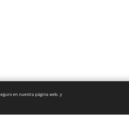
 seguro en nuestra página web, y
3 ROMA
Cookie Policy
/
Privacy Policy