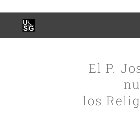
El P. J
nu
los Reli