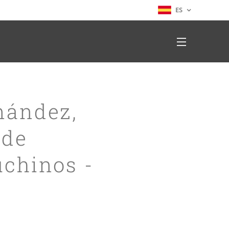
ES
rnández,
 de
uchinos -