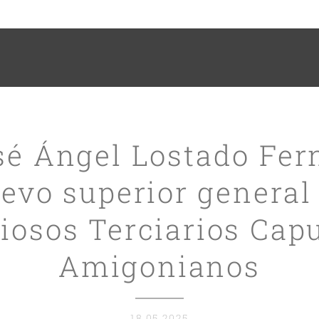
osé Ángel Lostado Fe
evo superior general
giosos Terciarios Cap
Amigonianos
18.05.2025