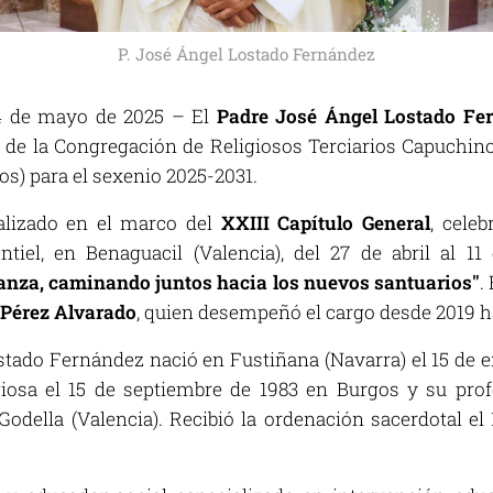
P. José Ángel Lostado Fernández
14 de mayo de 2025 – El
Padre José Ángel Lostado Fe
 de la Congregación de Religiosos Terciarios Capuchin
s) para el sexenio 2025-2031.
ealizado en el marco del
XXIII Capítulo General
, cele
iel, en Benaguacil (Valencia), del 27 de abril al 1
ranza, caminando juntos hacia los nuevos santuarios"
.
 Pérez Alvarado
, quien desempeñó el cargo desde 2019 h
tado Fernández nació en Fustiñana (Navarra) el 15 de e
giosa el 15 de septiembre de 1983 en Burgos y su prof
odella (Valencia). Recibió la ordenación sacerdotal el