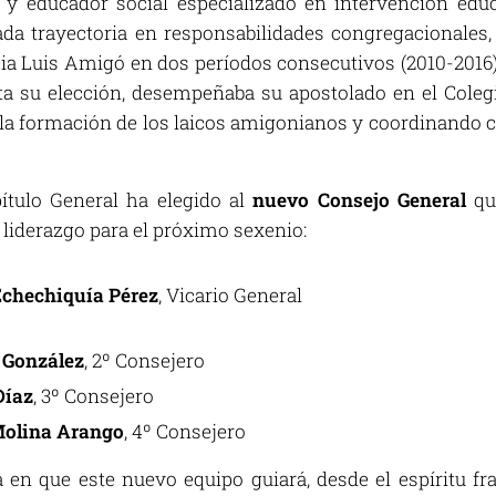
 y educador social especializado en intervención educ
da trayectoria en responsabilidades congregacionales,
cia Luis Amigó en dos períodos consecutivos (2010-2016) 
a su elección, desempeñaba su apostolado en el Coleg
a formación de los laicos amigonianos y coordinando cu
ítulo General ha elegido al
nuevo Consejo General
qu
 liderazgo para el próximo sexenio:
Echechiquía Pérez
, Vicario General
 González
, 2º Consejero
Díaz
, 3º Consejero
Molina Arango
, 4º Consejero
 en que este nuevo equipo guiará, desde el espíritu f