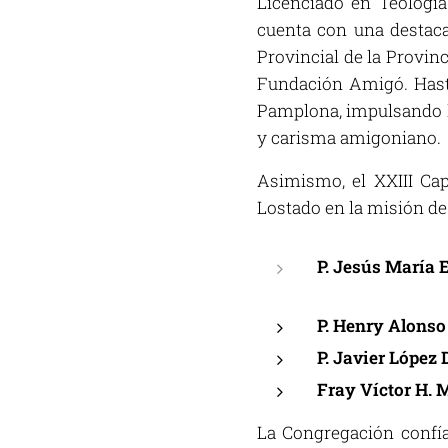
Licenciado en Teología
cuenta con una destaca
Provincial de la Provin
Fundación Amigó. Hast
Pamplona, impulsando l
y carisma amigoniano.
Asimismo, el XXIII Cap
Lostado en la misión de
P. Jesús María 
P. Henry Alonso
P. Javier López 
Fray Víctor H. 
La Congregación confía