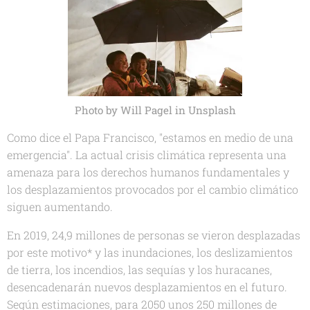
Photo by Will Pagel in Unsplash
Como dice el Papa Francisco, "estamos en medio de una
emergencia". La actual crisis climática representa una
amenaza para los derechos humanos fundamentales y
los desplazamientos provocados por el cambio climático
siguen aumentando.
En 2019, 24,9 millones de personas se vieron desplazadas
por este motivo* y las inundaciones, los deslizamientos
de tierra, los incendios, las sequías y los huracanes,
desencadenarán nuevos desplazamientos en el futuro.
Según estimaciones, para 2050 unos 250 millones de