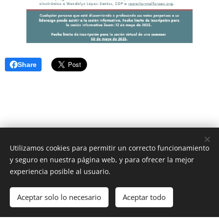
Share
Utilizamos cookies para permitir un correcto funcionamiento
Unione Superiori Generali - Via dei Penitenzieri 19 -00193 ROMA
y seguro en nuestra página web, y para ofrecer la mejor
Cookies
experiencia posible al usuario.
Idiomas
Aceptar solo lo necesario
Aceptar todo
Italiano
English
Français
Español