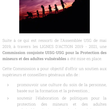
Suite à ce qui est ressorti de l'Assemblée USG de mai
2019, à travers les LIGNES D'ACTION 2019 - 2021, une
Commission conjointe UISG-USG pour la
Protection des
mineurs et des adultes vulnérables
a été mise en place.
Cette Commission a pour objectif d'offrir un soutien aux
supérieurs et conseillers généraux afin de :
promouvoir une culture du soin de la personne,
basée sur la formation et la prévention ;
soutenir l'élaboration de politiques pour la
protection des mineurs et des adultes