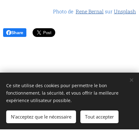
Photo de
Rene Bernal
sur
Unsplash
Share
Ce site utilise des cookies pour permettre le bon
Unione Superiori Generali - Via dei Penitenzieri 19 -00193 ROMA
fonctionnement, la sécurité, et vous offrir la meilleure
Cookies
expérience utilisateur possible.
Langues
N'acceptez que le nécessaire
Tout accepter
Italiano
English
Français
Español
Cookie Policy
/
Privacy Policy