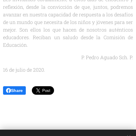
reflexión, desde la convicción de que, juntos, podremos
avanzar en nuestra capacidad de respuesta a los desafíos
de un mundo que necesita de los niños y jóvenes para ser
mejor. Son ellos los que hacen de nosotros auténticos
educadores. Reciban un saludo desde la Comisión de
Educación.
P. Pedro Aguado Sch. P.
16 de julio de 2020.
Share