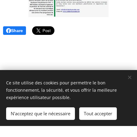
Share
Ce site utilise des cookies pour permettre le bon
Unione Superiori Generali - Via dei Penitenzieri 19 -00193 ROMA
fonctionnement, la sécurité, et vous offrir la meilleure
Cookies
expérience utilisateur possible.
Langues
N'acceptez que le nécessaire
Tout accepter
Italiano
English
Français
Español
Cookie Policy
/
Privacy Policy