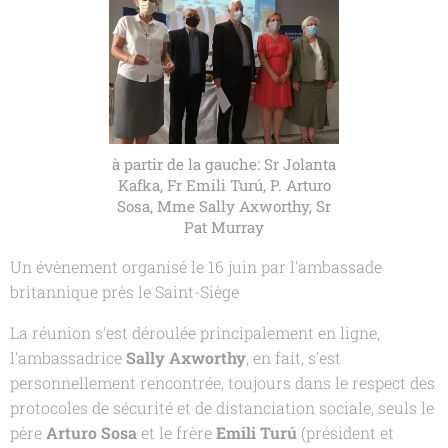
à partir de la gauche: Sr Jolanta
Kafka, Fr Emili Turú, P. Arturo
Sosa, Mme Sally Axworthy, Sr
Pat Murray
Un évènement organisé le 16 juin par l'ambassade
britannique près le Saint-Siège
La réunion s'est déroulée principalement en ligne,
l'ambassadrice
Sally Axworthy
, en fait, s'est
personnellement rencontrée, toujours dans le respect des
protocoles de sécurité et de distanciation sociale, seuls le
père
Arturo Sosa
et le frère
Emili Turú
(président et