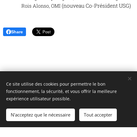
(nouveau Co-Président USG)
Rois Alonso, OMI
Share
Ce site utilise des cookies pour permettre le bon
Unione Superiori Generali - Via dei Penitenzieri 19 -00193 ROMA
fonctionnement, la sécurité, et vous offrir la meilleure
Cookies
expérience utilisateur possible.
Langues
N'acceptez que le nécessaire
Tout accepter
Italiano
English
Français
Español
Cookie Policy
/
Privacy Policy