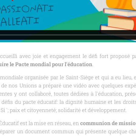
ueilli avec joie et engagement le défi fort proposé p
uire le Pacte mondial pour l'éducation
.
ondiale organisée par le Saint-Siège et qui a eu lieu, en
e nos Unions a préparé une vidéo avec quelques expér
entes y ont collaboré, toutes dédiées à l'éducation, pré
 défis du pacte éducatif: la
dignité humaine et les droit
Si ';
paix et citoyenneté
;
solidarité et développement
.
Éducatif est la mise en réseau, en
communion de missi
réparer un document commun qui présente quelque chose