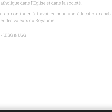
catholique dans l'Église et dans la société.
s à continuer à travailler pour une éducation capabl
er des valeurs du Royaume.
- UISG & USG