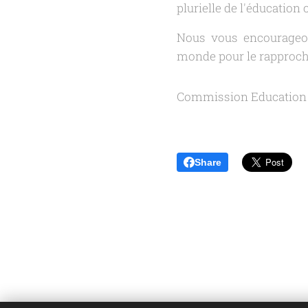
plurielle de l'éducation 
Nous vous encourageon
monde pour le rapproch
Commission Education 
Share