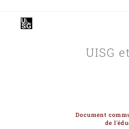
UISG e
Document
commun
de l'éd