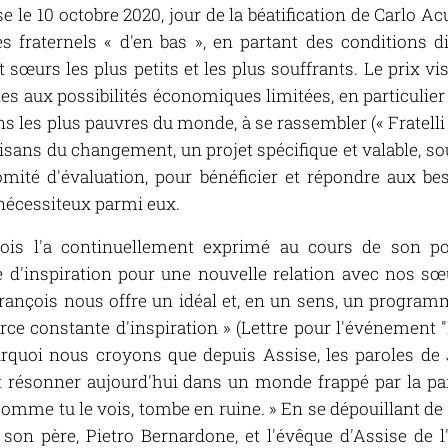
e le 10 octobre 2020, jour de la béatification de Carlo Acu
 fraternels « d'en bas », en partant des conditions di
 sœurs les plus petits et les plus souffrants. Le prix vi
es aux possibilités économiques limitées, en particulie
s les plus pauvres du monde, à se rassembler (« Fratelli t
tisans du changement, un projet spécifique et valable, s
mité d'évaluation, pour bénéficier et répondre aux be
 nécessiteux parmi eux.
s l'a continuellement exprimé au cours de son pont
 d'inspiration pour une nouvelle relation avec nos sœ
François nous offre un idéal et, en un sens, un programm
rce constante d'inspiration » (Lettre pour l'événement
urquoi nous croyons que depuis Assise, les paroles de 
 résonner aujourd'hui dans un monde frappé par la pan
omme tu le vois, tombe en ruine. » En se dépouillant de
son père, Pietro Bernardone, et l'évêque d'Assise de l