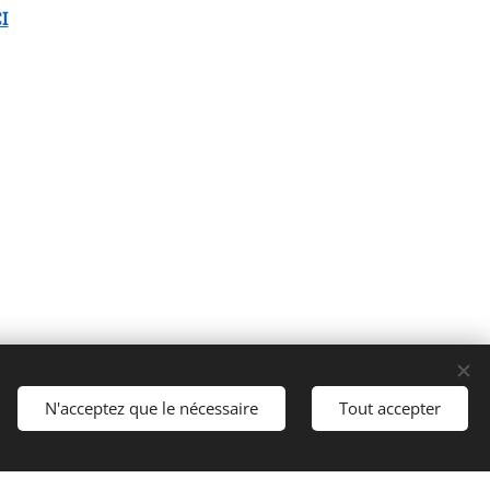
I
Cookies
N'acceptez que le nécessaire
Tout accepter
Langues
Italiano
English
Français
Español