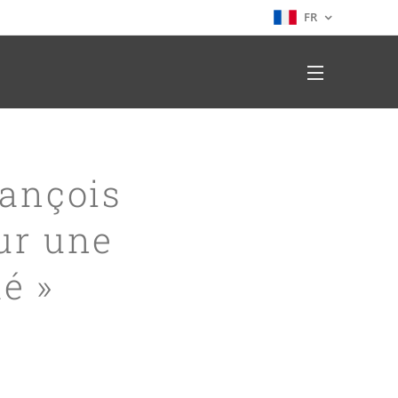
FR
rançois
our une
é »