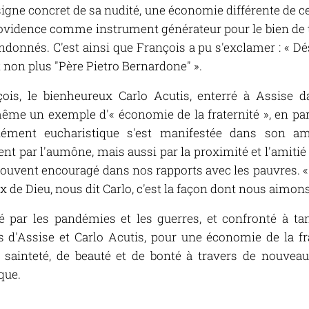
e signe concret de sa nudité, une économie différente de ce
providence comme instrument générateur pour le bien de to
donnés. C'est ainsi que François a pu s'exclamer : « Dés
t non plus "Père Pietro Bernardone" ».
çois, le bienheureux Carlo Acutis, enterré à Assise d
ême un exemple d'« économie de la fraternité », en part
ndément eucharistique s'est manifestée dans son a
nt par l'aumône, mais aussi par la proximité et l'amitié 
souvent encouragé dans nos rapports avec les pauvres. «
 de Dieu, nous dit Carlo, c'est la façon dont nous aimons
ar les pandémies et les guerres, et confronté à tant 
s d'Assise et Carlo Acutis, pour une économie de la fr
e sainteté, de beauté et de bonté à travers de nouve
que.