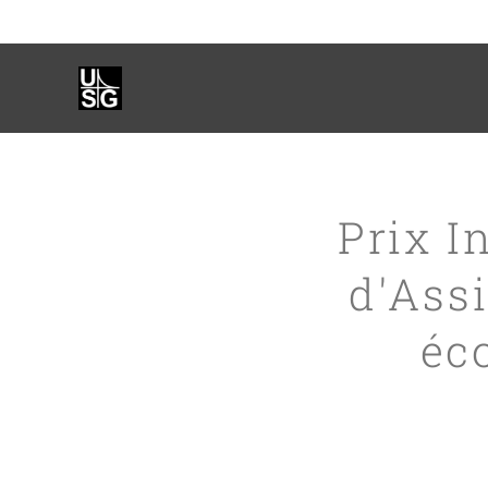
Prix I
d'Assi
éc