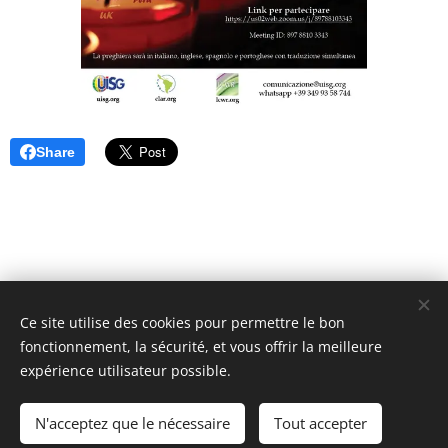
Share
Ce site utilise des cookies pour permettre le bon
Unione Superiori Generali - Via dei Penitenzieri 19 -00193 ROMA
fonctionnement, la sécurité, et vous offrir la meilleure
Cookies
expérience utilisateur possible.
Langues
N'acceptez que le nécessaire
Tout accepter
Italiano
English
Français
Español