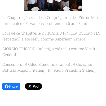
Le Chapitre général de la Congrégation des Fils de Marie
Immaculée - Pavoniens s'est tenu du 6 au 23 juillet.
Lors de ce Chapitre, le P. RICARDO PINILLA COLLANTES
(espagnol) a été réélu comme Supérieur Général.
GIORGIO GRIGIONI (italien), a été réélu comme Vicaire
Général.
Conseillers : P. Gildo Bandolini (italien) ; P. Giovanni
Battista Magoni (italien) : Fr. Paolo Franchin (italien).
Share