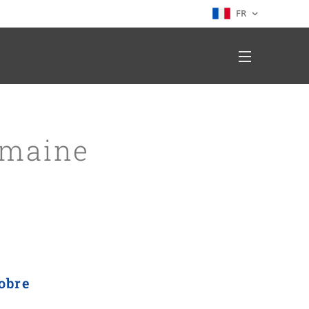
FR
umaine
obre