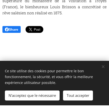
supérieure du monastère de la Visitation à Troyes
(France), le bienheureux Louis Brisson a concrétisé ce
rêve salésien non réalisé en 1875.
Share
Ce site utilise des cookies pour permettre le bon
Unione Superiori Generali - Via dei Penitenzieri 19 -00193 ROMA
fonctionnement, la sécurité, et vous offrir la meilleure
Cookies
expérience utilisateur possible.
Langues
N'acceptez que le nécessaire
Tout accepter
Italiano
English
Français
Español