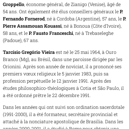
Groppello
, économe général, de Zianigo (Venise), âgé de
54 ans. Ont également été élus conseillers généraux le
P.
Fernando Fornerod
, né à Cordoba (Argentine), 57 ans, le
P.
Pierre Assamouan
Kouassi
, né à Bonoua (Côte d'Ivoire),
58 ans, et le
P. Fausto Franceschi
, né à Trebaseleghe
(Padoue), 67 ans.
Tarcísio Gregório Vieira
est né le 25 mai 1964, à Ouro
Branco (Mg), au Brésil, dans une paroisse dirigée par les
Orionini. Après son année de noviciat, il a prononcé ses
premiers vœux religieux le 5 janvier 1983, puis sa
profession perpétuelle le 12 janvier 1991. Après des
études philosophico-théologiques à Cotia et São Paulo, il
a été ordonné prêtre le 22 décembre 1991.
Dans les années qui ont suivi son ordination sacerdotale
(1991-2000), il a été formateur, secrétaire provincial et
attaché à la nonciature apostolique de Brasilia. Dans les
années 2000-2001, il a étudié à Rome pour obtenir une