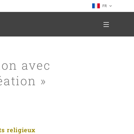
FR
ion avec
éation »
uts religieux