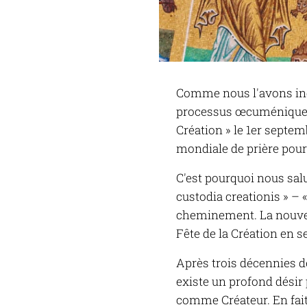
Comme nous l'avons indi
processus œcuménique mo
Création » le 1er septe
mondiale de prière pour 
C'est pourquoi nous salu
custodia creationis » –
cheminement. La nouvell
Fête de la Création en 
Après trois décennies de
existe un profond désir 
comme Créateur. En fai