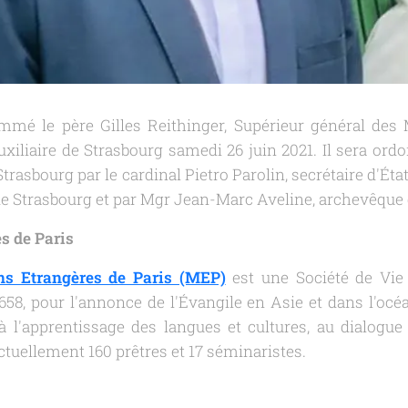
mé le père Gilles Reithinger, Supérieur général des
iliaire de Strasbourg samedi 26 juin 2021. Il sera ordon
Strasbourg par le cardinal Pietro Parolin, secrétaire d'Éta
e Strasbourg et par Mgr Jean-Marc Aveline, archevêque 
s de Paris
ns Etrangères de Paris (MEP)
est une Société de Vie 
658, pour l'annonce de l'Évangile en Asie et dans l'o
'apprentissage des langues et cultures, au dialogue i
actuellement 160 prêtres et 17 séminaristes.