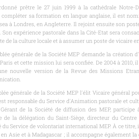
ordonné prêtre le 27 juin 1999 à la cathédrale Notre
 compléter sa formation en langue anglaise, il est nom
a à Londres, en Angleterre. Il rejoint ensuite son post
. Son expérience pastorale dans la Cité-Etat sera consac
e de la culture locale et à assumer un poste de vicaire e
mblée générale de la Société MEP demande la création 
 Paris et cette mission lui sera confiée. De 2004 à 2010, 
 une nouvelle version de la Revue des Missions Etran
ication.
blée générale de la Société MEP l'élit Vicaire général p
 est responsable du Service d'Animation pastorale et cult
érant de la Société de diffusion des MEP, participe 
 de la délégation du Saint-Siège, directeur du Centre
 du Service de volontariat international MEP. À ce titre, 
n en Asie et à Madagascar ; il accompagne également la 