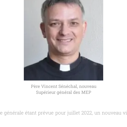
Père Vincent Sénéchal, nouveau
Supérieur général des MEP
générale étant prévue pour juillet 2022, un nouveau vi