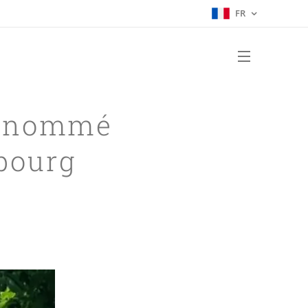
FR
st nommé
sbourg