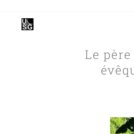
Le père
évêqu