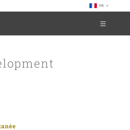
FR
velopment
tanée