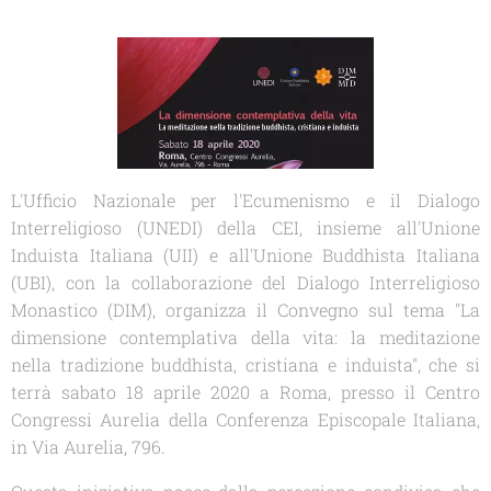
L'Ufficio Nazionale per l'Ecumenismo e il Dialogo
Interreligioso (UNEDI) della CEI, insieme all'Unione
Induista Italiana (UII) e all'Unione Buddhista Italiana
(UBI), con la collaborazione del Dialogo Interreligioso
Monastico (DIM), organizza il Convegno sul tema "La
dimensione contemplativa della vita: la meditazione
nella tradizione buddhista, cristiana e induista", che si
terrà sabato 18 aprile 2020 a Roma, presso il Centro
Congressi Aurelia della Conferenza Episcopale Italiana,
in Via Aurelia, 796.