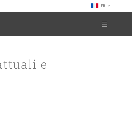
FR
ttuali e