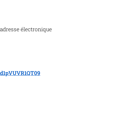
l'adresse électronique
lRd1pVUVR1QT09