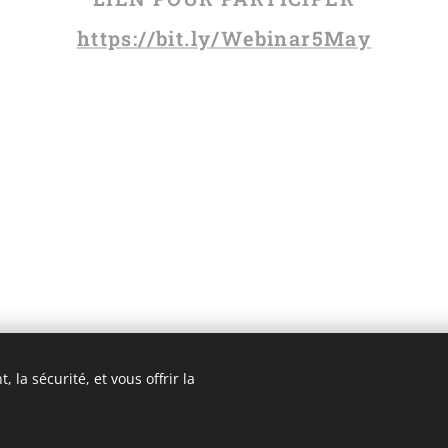
https://bit.ly/Webinar5May
 la sécurité, et vous offrir la
3 ROMA