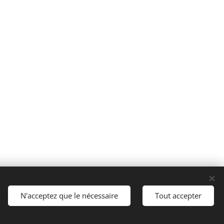
Cookies
N'acceptez que le nécessaire
Tout accepter
Langues
Italiano
English
Français
Español