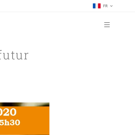
FR
futur