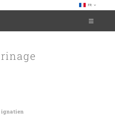
FR
rinage
 ignatien