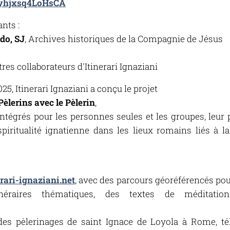
4zyhjxsq4LoHsCA
nts :
do, SJ
, Archives historiques de la Compagnie de Jésus
tres collaborateurs d'
Itinerari Ignaziani
025,
Itinerari Ignaziani
a conçu le projet
èlerins avec le Pèlerin
,
intégrés pour les personnes seules et les groupes, leur
iritualité ignatienne dans les lieux romains liés à la
erari-ignaziani.net
, avec des parcours géoréférencés pou
tinéraires thématiques, des textes de méditat
 des pèlerinages de saint Ignace de Loyola à Rome
, t