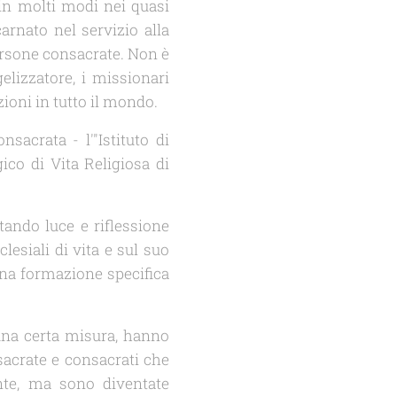
 in molti modi nei quasi
carnato nel servizio alla
persone consacrate. Non è
elizzatore, i missionari
ioni in tutto il mondo.
acrata - l'"Istituto di
gico di Vita Religiosa di
tando luce e riflessione
lesiali di vita e sul suo
una formazione specifica
 una certa misura, hanno
nsacrate e consacrati che
nte, ma sono diventate