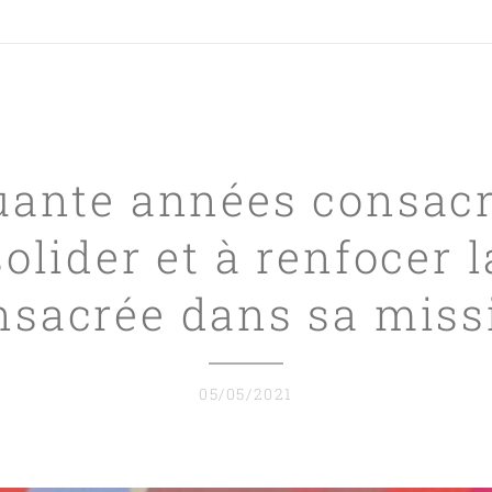
uante années consacr
olider et à renfocer l
nsacrée dans sa miss
05/05/2021