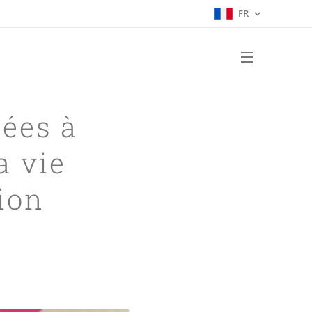
FR
ées à
a vie
ion