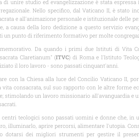
na di unire studio ed evangelizzazione è stata espressa
egazionale. Nello specifico, dal Vaticano II, è stato in
acrata e all'animazione personale e istituzionale delle 
, a causa della loro dedizione a questo servizio evang
ti un punto di riferimento formativo per molte congregaz
emorativo. Da quando i primi due Istituti di Vita Cons
nsacrata
Claretianum
" (
ITVC
) di Roma e l'Istituto Teolo
iziato il loro lavoro - sono passati cinquant'anni.
con la Chiesa alla luce del Concilio Vaticano II, por
 vita consacrata, sul suo rapporto con le altre forme ecc
; stimolando un lavoro missionario all'avanguardia e 
acrati.
i centri teologici sono passati uomini e donne che, in
uro, illuminarlo, aprire percorsi, alimentare l'utopia. Co
 dotarsi dei migliori strumenti per gestire il prese