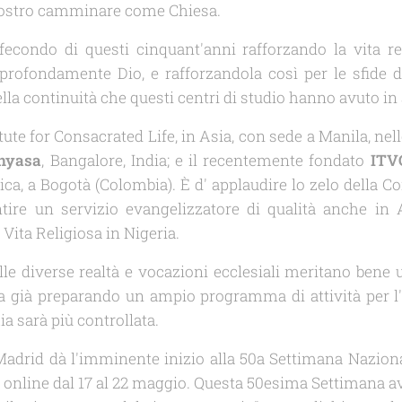
 nostro camminare come Chiesa.
econdo di questi cinquant'anni rafforzando la vita rel
rofondamente Dio, e rafforzandola così per le sfide de
lla continuità che questi centri di studio hanno avuto in 
tute for Consacrated Life, in Asia, con sede a Manila, nelle
nyasa
, Bangalore, India; e il recentemente fondato
ITV
ca, a Bogotà (Colombia). È d' applaudire lo zelo della C
tire un servizio evangelizzatore di qualità anche in 
i Vita Religiosa in Nigeria.
alle diverse realtà e vocazioni ecclesiali meritano bene
 già preparando un ampio programma di attività per l
a sarà più controllata.
Madrid dà l'imminente inizio alla 50a Settimana Nazionale
a
online
dal 17 al 22 maggio. Questa 50esima Settimana a