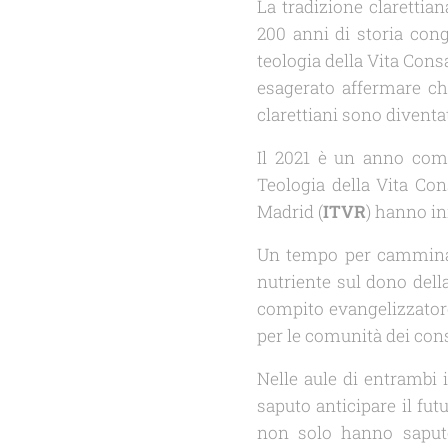
La tradizione clarettia
200 anni di storia congr
teologia della Vita Cons
esagerato affermare che
clarettiani sono diventa
Il 2021 è un anno comm
Teologia della Vita Co
Madrid (
ITVR
) hanno in
Un tempo per camminare 
nutriente sul dono della
compito evangelizzatore
per le comunità dei cons
Nelle aule di entrambi 
saputo anticipare il fut
non solo hanno saputo