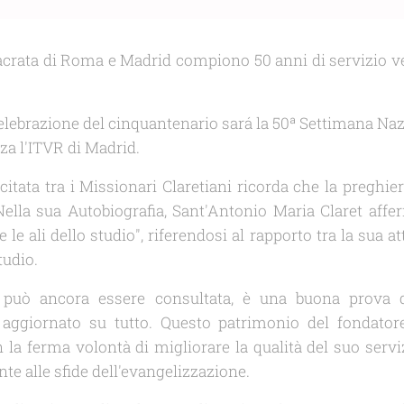
nsacrata di Roma e Madrid compiono 50 anni di servizio ve
celebrazione del cinquantenario sará la 50ª Settimana Nazio
za l'ITVR di Madrid.
tata tra i Missionari Claretiani ricorda che la preghier
Nella sua
Autobiografia
, Sant'Antonio Maria Claret affe
e ali dello studio", riferendosi al rapporto tra la sua at
tudio.
e può ancora essere consultata, è una buona prova de
aggiornato su tutto. Questo patrimonio del fondatore
n la ferma volontà di migliorare la qualità del suo servi
e alle sfide dell'evangelizzazione.