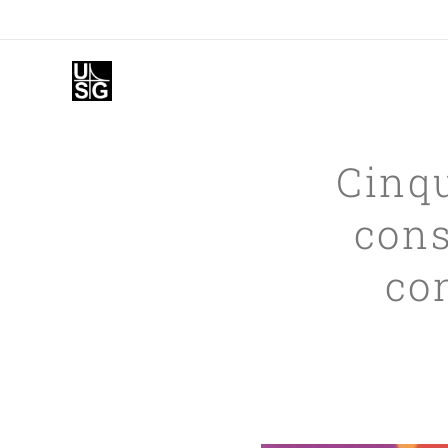
Cinq
cons
co